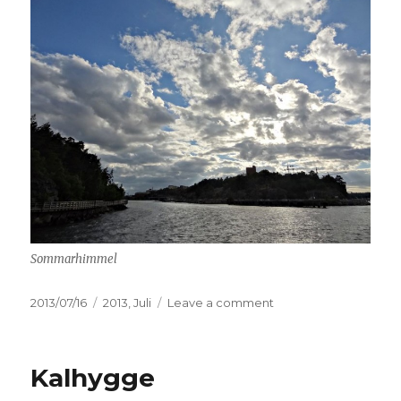
Sommarhimmel
Posted
2013/07/16
Categories
2013
,
Juli
Leave a comment
on
on
Sommarhimmel
Kalhygge