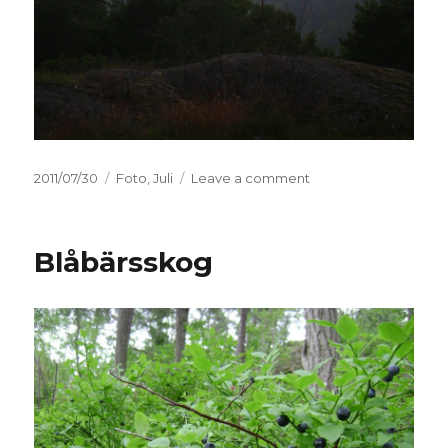
Posted
2011/07/30
Categories
Foto
,
Juli
Leave a comment
on
on
Henriksdalsberget
Blåbärsskog