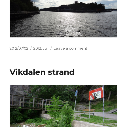
Posted
2012/07/02
Categories
2012
,
Juli
Leave a comment
on
on
Kvarnholmen
i
motljus
Vikdalen strand