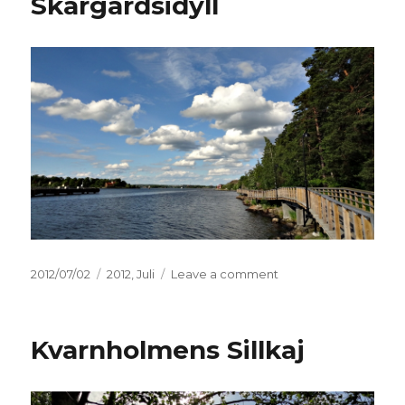
Skärgårdsidyll
Posted
2012/07/02
Categories
2012
,
Juli
Leave a comment
on
on
Skärgårdsidyll
Kvarnholmens Sillkaj