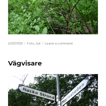
Posted
2011/07/29
Categories
Foto
,
Juli
Leave a comment
on
on
Blåbärsskog
Vägvisare