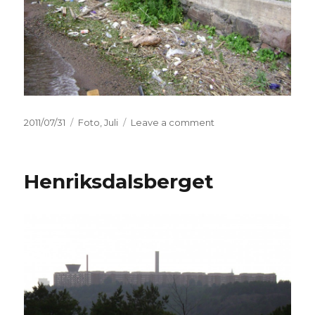
Posted
2011/07/31
Categories
Foto
,
Juli
Leave a comment
on
on
Vikdalen
strand
Henriksdalsberget