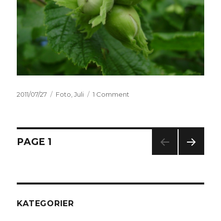
Posted
2011/07/27
Categories
Foto
,
Juli
1 Comment
on
on
Grön
Hasselnöt
Posts
PAGE
1
NEXT
navigation
PAG
E
KATEGORIER