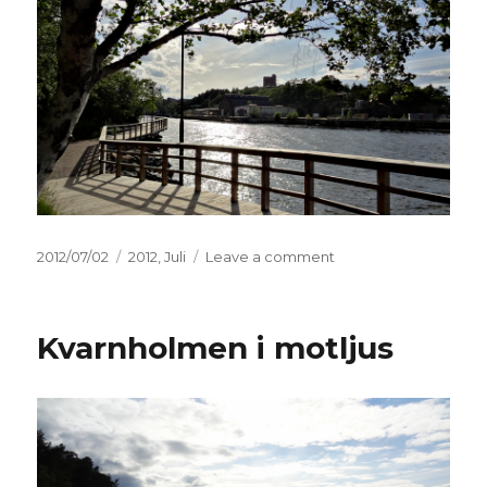
Posted
2012/07/02
Categories
2012
,
Juli
Leave a comment
on
on
Kvarnholmens
Sillkaj
Kvarnholmen i motljus