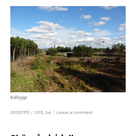
Kalhygge
Posted
2013/07/15
Categories
2013
,
Juli
Leave a comment
on
on
Kalhygge